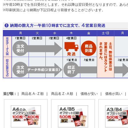
※午前10時までを当日受付とします。それ以降は翌日受付となりますので、あら
※印刷状況により納期が下記日程より前後することがございます。
並び順：
|
商品名 A - Z 順
|
商品名 Z - A 順
|
価格が安い
|
価格が高い
|