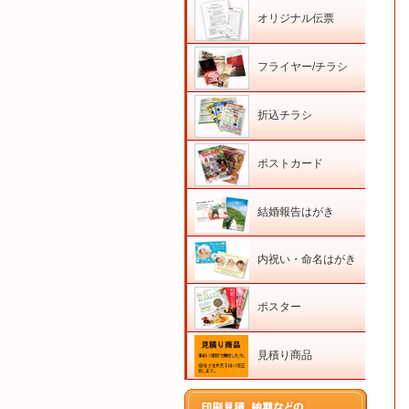
オリジナル伝票
フライヤー/チラシ
折込チラシ
ポストカード
結婚報告はがき
内祝い・命名はがき
ポスター
見積り商品