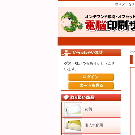
ポスターを１
ホ
ゲスト様
いつもありがとうござ
います。
封筒
名入れ伝票