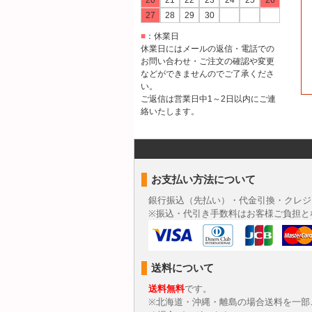
20
21
22
23
24
25
26
27
28
29
30
■
：休業日
休業日にはメールの返信・電話での
お問い合わせ・ご注文の確認や変更
などができませんのでご了承くださ
い。
ご返信は営業日中1～2日以内にご連
絡いたします。
お支払い方法について
銀行振込（先払い）・代金引換・クレジ
※振込・代引き手数料はお客様ご負担と
送料について
送料無料
です。
※北海道・沖縄・離島の場合送料を一部