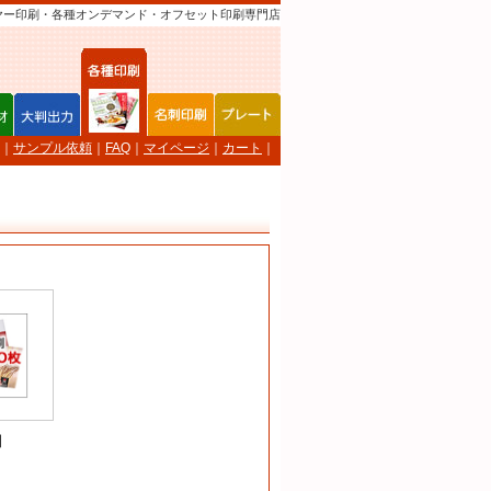
ヤー印刷・各種オンデマンド・オフセット印刷専門店
｜
サンプル依頼
｜
FAQ
｜
マイページ
｜
カート
｜
】