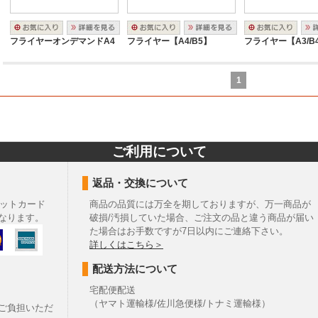
フライヤーオンデマンドA4
フライヤー【A4/B5】
フライヤー【A3/B
1
ご利用について
返品・交換について
ットカード
商品の品質には万全を期しておりますが、万一商品が
なります。
破損/汚損していた場合、ご注文の品と違う商品が届い
た場合はお手数ですが7日以内にご連絡下さい。
詳しくはこちら＞
配送方法について
宅配便配送
（ヤマト運輸様/佐川急便様/トナミ運輸様）
ご負担いただ