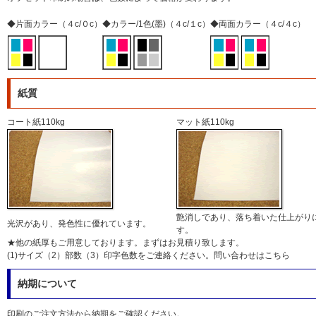
◆片面カラー（４c/０c）
◆カラー/1色(墨)（４c/１c）
◆両面カラー（４c/４c）
紙質
コート紙110kg
マット紙110kg
艶消しであり、落ち着いた仕上がり
光沢があり、発色性に優れています。
す。
★他の紙厚もご用意しております。まずはお見積り致します。
(1)サイズ（2）部数（3）印字色数をご連絡ください。
問い合わせはこちら
納期について
印刷のご注文方法から納期をご確認ください。